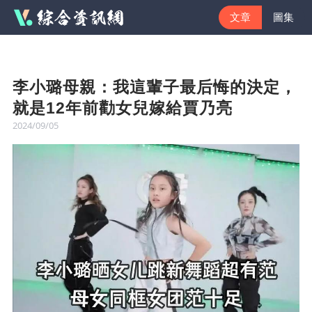
文章
圖集
李小璐母親：我這輩子最后悔的決定，
就是12年前勸女兒嫁給賈乃亮
2024/09/05