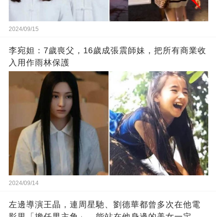
2024/09/15
李宛妲：7歲喪父，16歲成張震師妹，把所有商業收
入用作雨林保護
2024/09/14
左邊導演王晶，連周星馳、劉德華都曾多次在他電
影里「擔任男主角」，能站在他身邊的美女一定不