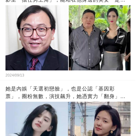
簡單
2024/09/13
她是內娛「天選初戀臉」，也是公認「基因彩
票」，圈粉無數，演技飆升，她憑實力「翻身」
了？