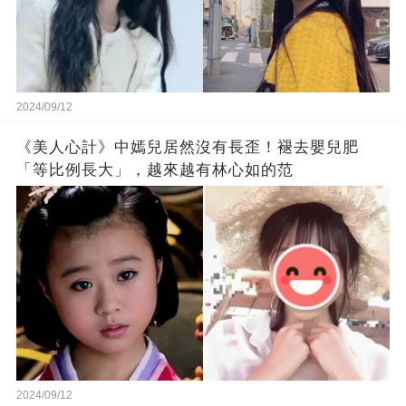
2024/09/12
《美人心計》中嫣兒居然沒有長歪！褪去嬰兒肥
「等比例長大」，越來越有林心如的范
2024/09/12