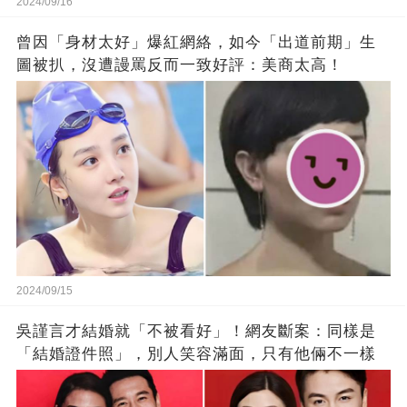
2024/09/16
曾因「身材太好」爆紅網絡，如今「出道前期」生
圖被扒，沒遭謾罵反而一致好評：美商太高！
2024/09/15
吳謹言才結婚就「不被看好」！網友斷案：同樣是
「結婚證件照」，別人笑容滿面，只有他倆不一樣