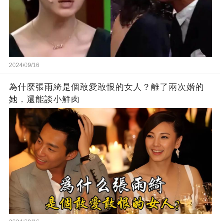
2024/09/16
為什麼張雨綺是個敢愛敢恨的女人？離了兩次婚的
她，還能談小鮮肉