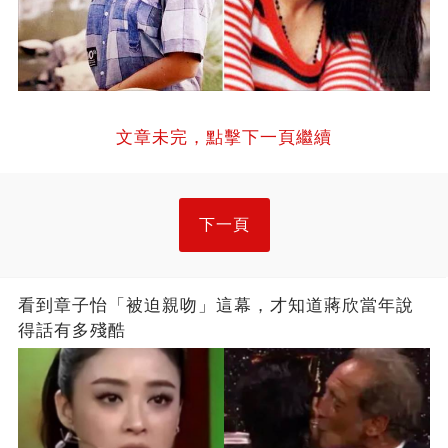
文章未完，點擊下一頁繼續
下一頁
看到章子怡「被迫親吻」這幕，才知道蔣欣當年說
得話有多殘酷