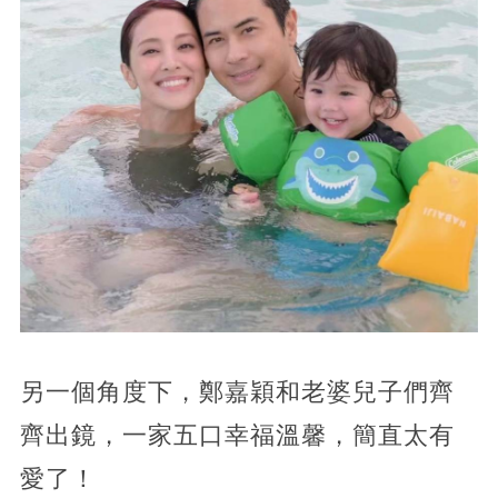
另一個角度下，鄭嘉穎和老婆兒子們齊
齊出鏡，一家五口幸福溫馨，簡直太有
愛了！