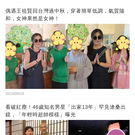
偶遇王祖賢回台灣過中秋，穿著簡單低調，氣質隨
和，女神果然是女神！
2024/09/18
看破紅塵！46歲知名男星「出家13年」罕見滄桑出
鏡，「年輕時超帥模樣」曝光