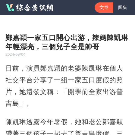
文章
圖集
鄭嘉穎一家五口開心出游，辣媽陳凱琳
年輕漂亮，三個兒子全是帥哥
2024/09/04
日前，演員鄭嘉穎的老婆陳凱琳在個人
社交平台分享了一組一家五口度假的照
片，她還發文稱：「開學前全家出游普
吉島」。
陳凱琳透露今年暑假，她和老公鄭嘉穎
帶著三個孩子一起去了普吉島度假，三