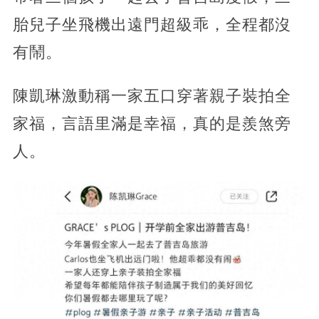
胎兒子坐飛機出遠門超級乖，全程都沒
有鬧。
陳凱琳激動稱一家五口穿著親子裝拍全
家福，言語里滿是幸福，真的是羨煞旁
人。