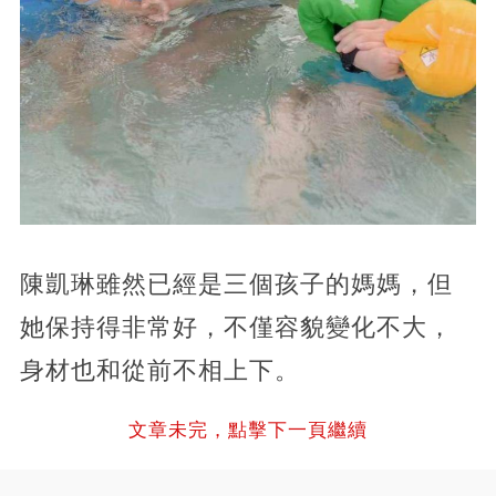
陳凱琳雖然已經是三個孩子的媽媽，但
她保持得非常好，不僅容貌變化不大，
身材也和從前不相上下。
文章未完，點擊下一頁繼續