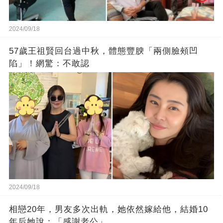
2024/09/18
57歲王祖賢回台過中秋，體態豐腴「兩側臉頰凹
陷」！網驚：不敢認
2024/09/18
相戀20年，男友多次出軌，她依然嫁給他，結婚10
年后她說：「感謝老公」