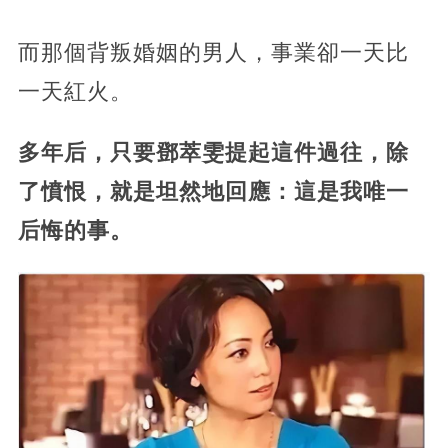
而那個背叛婚姻的男人，事業卻一天比
一天紅火。
多年后，只要鄧萃雯提起這件過往，除
了憤恨，就是坦然地回應：這是我唯一
后悔的事。