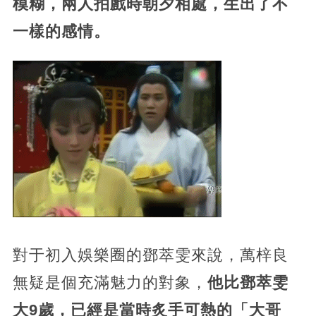
模糊，兩人拍戲時朝夕相處，生出了不
一樣的感情。
對于初入娛樂圈的鄧萃雯來說，萬梓良
無疑是個充滿魅力的對象，
他比鄧萃雯
大9歲，已經是當時炙手可熱的「大哥