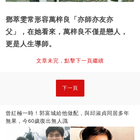
鄧萃雯常形容萬梓良「亦師亦友亦
父」，在她看來，萬梓良不僅是戀人，
更是人生導師。
文章未完，點擊下一頁繼續
下一頁
曾紅極一時！郭富城給他做配，與邱淑貞同居多年
無果，今60歲復出無人識