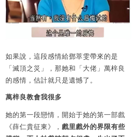
如果說，這段感情給鄧萃雯帶來的是
「滅頂之災」，那她和「大佬」萬梓良
的感情，估計就只是遺憾了。
萬梓良教會我很多
她的第一段戀情，開始于她的第一部戲
《薛仁貴征東》，
戲里戲外的界限有些