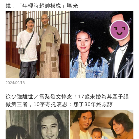
鏡，「年輕時超帥模樣」曝光
2024/09/18
徐少強離世／雪梨發文悼念！17歲未婚為其產子誤
做第三者，10字寄托哀思：怨了36年終原諒