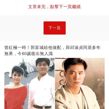
文章未完，點擊下一頁繼續
下一頁
曾紅極一時！郭富城給他做配，與邱淑貞同居多年
無果，今60歲復出無人識