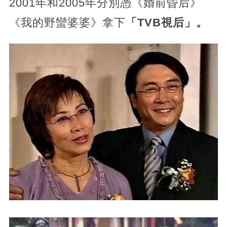
2001年和2005年分別憑《婚前昏后》
《我的野蠻婆婆》拿下
「TVB視后」。