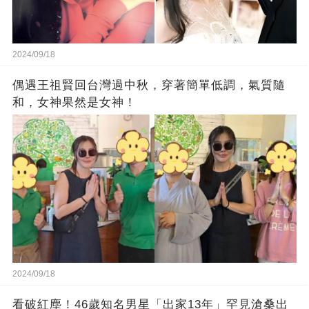
2024/09/18
偶遇王祖賢回台灣過中秋，穿著簡單低調，氣質隨
和，女神果然是女神！
2024/09/18
看破紅塵！46歲知名男星「出家13年」罕見滄桑出