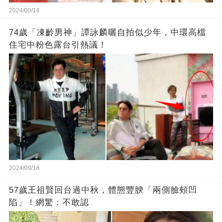
2024/09/18
74歲「凍齡男神」譚詠麟曬自拍似少年，中環高檔
住宅中粉色露台引熱議！
2024/09/18
57歲王祖賢回台過中秋，體態豐腴「兩側臉頰凹
陷」！網驚：不敢認