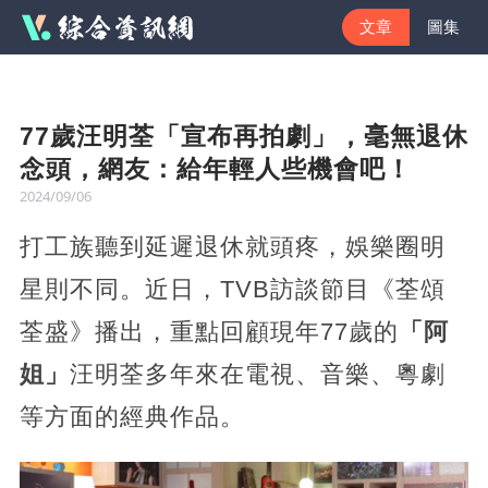
文章
圖集
77歲汪明荃「宣布再拍劇」，毫無退休
念頭，網友：給年輕人些機會吧！
2024/09/06
打工族聽到延遲退休就頭疼，娛樂圈明
星則不同。近日，TVB訪談節目《荃頌
荃盛》播出，重點回顧現年77歲的
「阿
姐」
汪明荃多年來在電視、音樂、粵劇
等方面的經典作品。