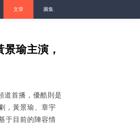
文章
圖集
黃景瑜主演，
頻道首播，優酷則是
劇，黃景瑜、章宇
基于目前的陣容情