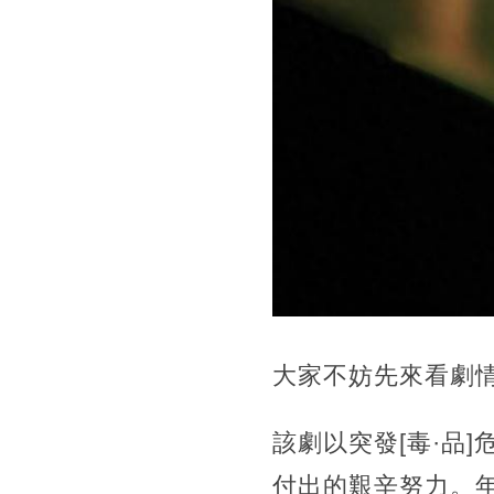
大家不妨先來看劇
該劇以突發[毒·品
付出的艱辛努力。