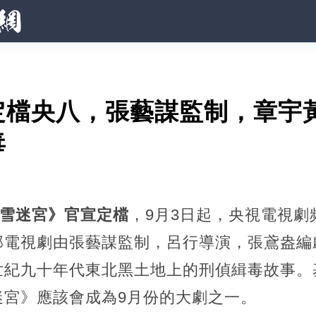
定檔央八，張藝謀監制，章宇
毒
雪迷宮》官宣定檔
，9月3日起，央視電視劇
部電視劇由張藝謀監制，呂行導演，張鳶盎編
世紀九十年代東北黑土地上的刑偵緝毒故事。
迷宮》應該會成為9月份的大劇之一。