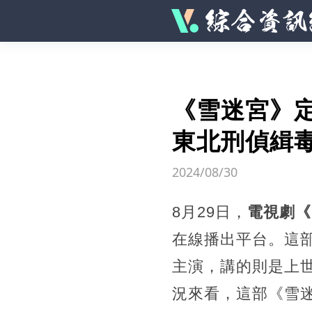
《雪迷宮》
東北刑偵緝
2024/08/30
8月29日，
電視劇《
在線播出平台。這
主演，講的則是上
況來看，這部《雪