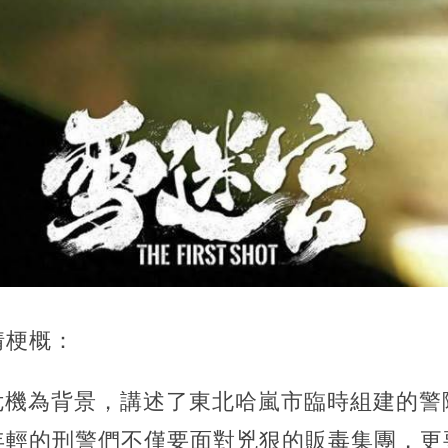
情梗概：
]危機為背景，講述了東北哈嵐市臨時組建的
年輕的刑警們不僅要面對兇狠的販毒集團，更