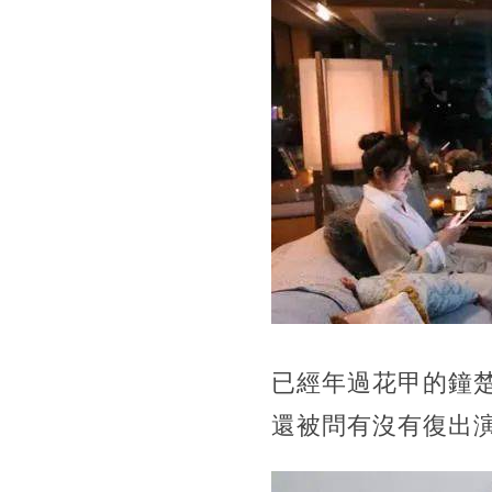
已經年過花甲的鐘
還被問有沒有復出