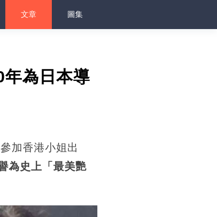
文章
圖集
0年為日本導
因參加香港小姐出
譽為史上「最美艷