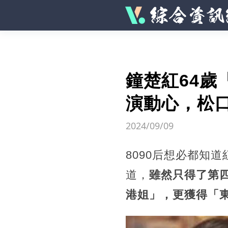
鐘楚紅64歲
演動心，松
2024/09/09
8090后想必都知
道，
雖然只得了第
港姐」，更獲得「