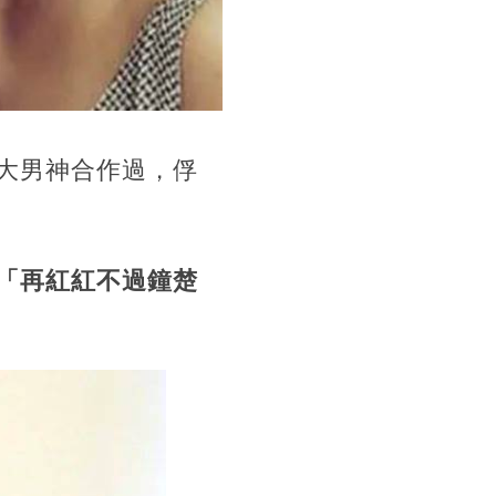
大男神合作過，俘
「再紅紅不過鐘楚