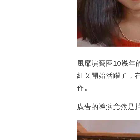
風靡演藝圈10幾年
紅又開始活躍了，
作。
廣告的導演竟然是