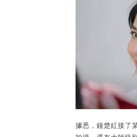
據悉，鐘楚紅接了