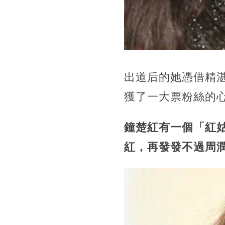
出道后的她憑借精
獲了一大票粉絲的
鐘楚紅有一個「紅
紅，再發發不過周