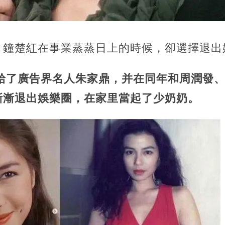
，鐘楚紅在事業蒸蒸日上的時候，卻選擇退出
嫁給了廣告界名人朱家鼎，并在同年和周潤發
漸漸退出娛樂圈，在家里當起了少奶奶。