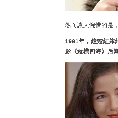
然而讓人惋惜的是
1991年，鐘楚紅
影《縱橫四海》后