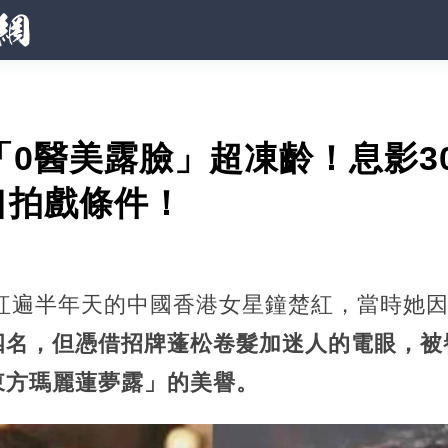
「0醫美露臉」超凍齡！息影3
口拍戲條件！
道紅遍半年天的中國香港女星鐘楚紅，當時她
四名，但憑借招牌蓬松卷髮加迷人的電眼，被
東方瑪麗蓮夢露」的美譽。