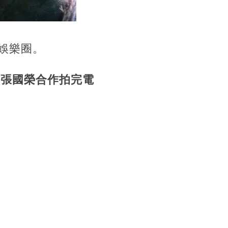
娛樂圈。
、張國榮合作拍完電