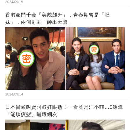
2024/09/15
香港豪門千金「美貌飆升」，青春期曾是「肥
妹」，兩個哥哥「帥出天際」
2024/09/14
日本街頭叫賣阿叔好眼熟！一看竟是汪小菲…0濾鏡
「滿臉疲態」嚇壞網友