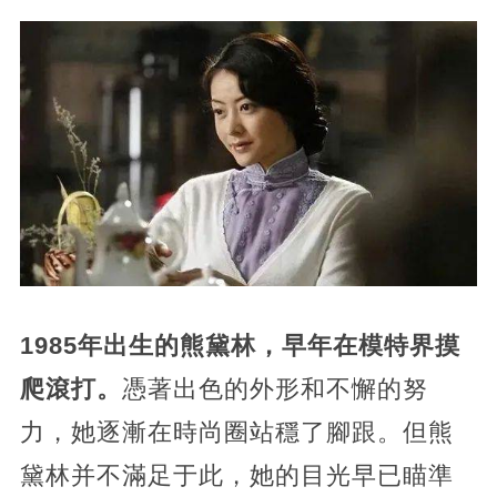
1985年出生的熊黛林，早年在模特界摸
爬滾打。
憑著出色的外形和不懈的努
力，她逐漸在時尚圈站穩了腳跟。但熊
黛林并不滿足于此，她的目光早已瞄準