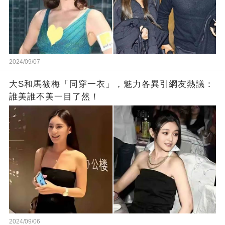
2024/09/07
大S和馬筱梅「同穿一衣」，魅力各異引網友熱議：
誰美誰不美一目了然！
2024/09/06