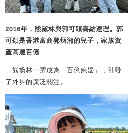
2016年，熊黛林與郭可頌喜結連理。郭
可頌是香港富商郭炳湘的兒子，家族資
產高達百億
。熊黛林一躍成為「百億媳婦」，引發
了外界的廣泛關注。