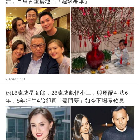
活，百萬古董擺地上「超級奢華」
2024/09/09
她18歲成星女郎，28歲成彪悍小三，與原配斗法6
年，5年狂生4胎卻圓「豪門夢」如今下場惹歎息