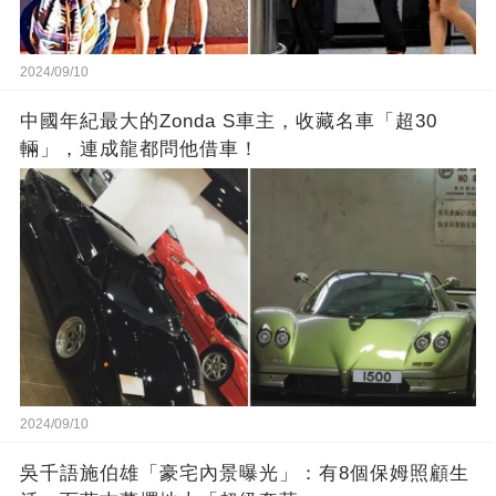
2024/09/10
中國年紀最大的Zonda S車主，收藏名車「超30
輛」，連成龍都問他借車！
2024/09/10
吳千語施伯雄「豪宅內景曝光」：有8個保姆照顧生