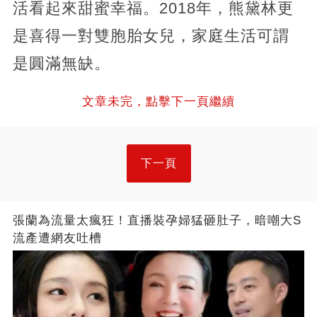
活看起來甜蜜幸福。2018年，熊黛林更
是喜得一對雙胞胎女兒，家庭生活可謂
是圓滿無缺。
文章未完，點擊下一頁繼續
下一頁
張蘭為流量太瘋狂！直播裝孕婦猛砸肚子，暗嘲大S
流產遭網友吐槽