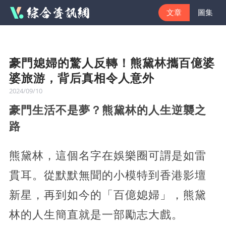
文章
圖集
豪門媳婦的驚人反轉！熊黛林攜百億婆
婆旅游，背后真相令人意外
2024/09/10
豪門生活不是夢？熊黛林的人生逆襲之
路
熊黛林，這個名字在娛樂圈可謂是如雷
貫耳。從默默無聞的小模特到香港影壇
新星，再到如今的「百億媳婦」，熊黛
林的人生簡直就是一部勵志大戲。