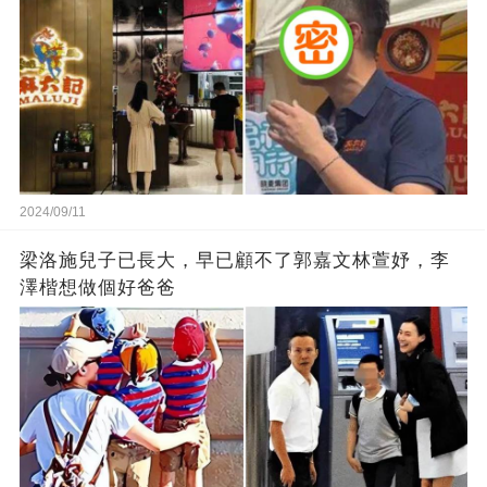
2024/09/11
梁洛施兒子已長大，早已顧不了郭嘉文林萱妤，李
澤楷想做個好爸爸