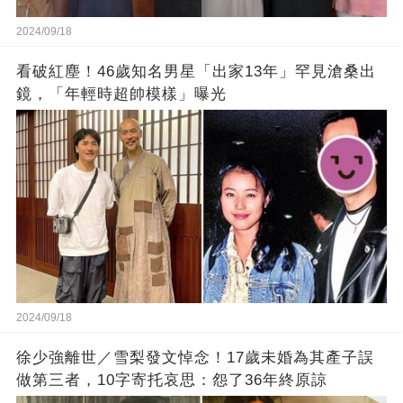
2024/09/18
看破紅塵！46歲知名男星「出家13年」罕見滄桑出
鏡，「年輕時超帥模樣」曝光
2024/09/18
徐少強離世／雪梨發文悼念！17歲未婚為其產子誤
做第三者，10字寄托哀思：怨了36年終原諒