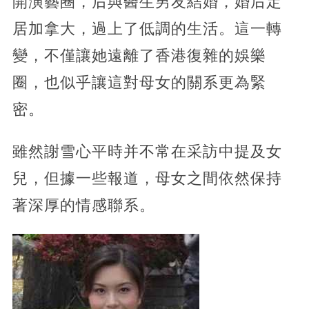
開演藝圈，后與醫生男友結婚，婚后定
居加拿大，過上了低調的生活。這一轉
變，不僅讓她遠離了香港復雜的娛樂
圈，也似乎讓這對母女的關系更為緊
密。
雖然謝雪心平時并不常在采訪中提及女
兒，但據一些報道，母女之間依然保持
著深厚的情感聯系。