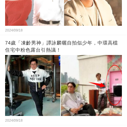
2024/09/18
74歲「凍齡男神」譚詠麟曬自拍似少年，中環高檔
住宅中粉色露台引熱議！
2024/09/18