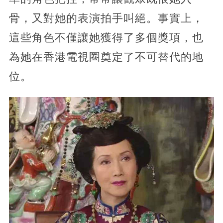
骨，又對她的表演拍手叫絕。事實上，
這些角色不僅讓她獲得了多個獎項，也
為她在香港電視圈奠定了不可替代的地
位。