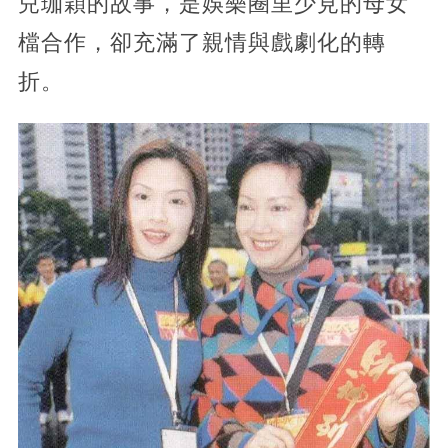
兒珈穎的故事，是娛樂圈里少見的母女
檔合作，卻充滿了親情與戲劇化的轉
折。