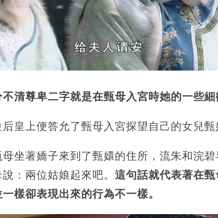
分不清尊卑二字就是在甄母入宮時她的一些細
位后皇上便答允了甄母入宮探望自己的女兒甄
甄母坐著嬌子來到了甄嬛的住所，流朱和浣碧
母說：兩位姑娘起來吧。
這句話就代表著在甄
位一樣卻表現出來的行為不一樣。