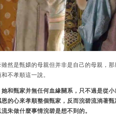
母雖然是甄嬛的母親但并非是自己的母親，那
順和不孝順這一說。
，她和甄家并無任何血緣關系，只不過是從小
感恩的心來孝順整個甄家，反而浣碧流淌著甄
以流朱做什麼事情浣碧是想不到的。