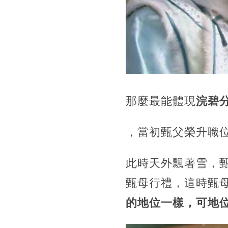
那麼最能體現
浣碧
，當初甄父榮升職
此時天外飄著雪，
甄母行禮，
這時甄
的地位一樣，可地