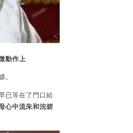
微動作上
嬛。
早已等在了門口給
母心中流朱和浣碧