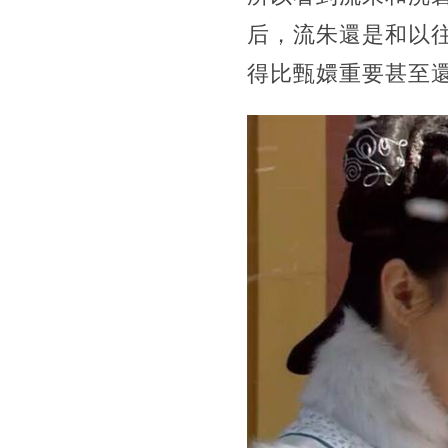
后，流朱還是和以
得比甄嬛重要甚至