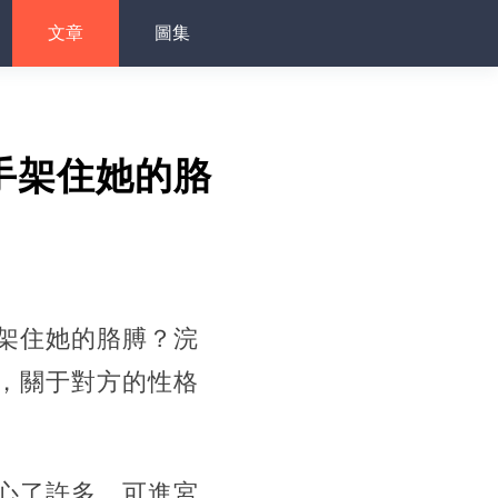
文章
圖集
手架住她的胳
架住她的胳膊？浣
，關于對方的性格
心了許多。可進宮