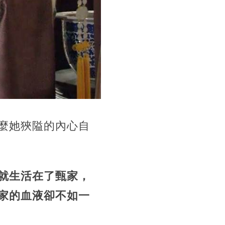
麼她狹隘的內心自
就生活在了甄家，
家的血液卻不如一