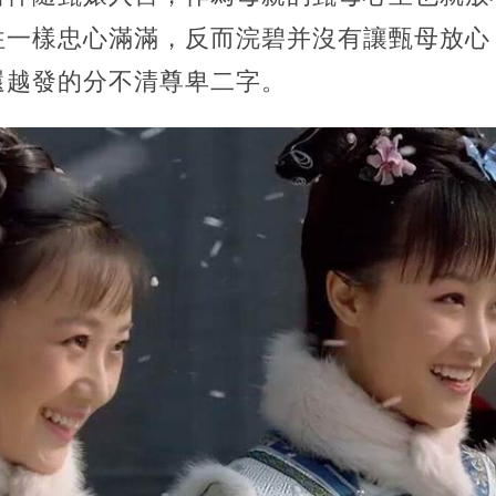
往一樣忠心滿滿，反而浣碧并沒有讓甄母放心
還越發的分不清尊卑二字。