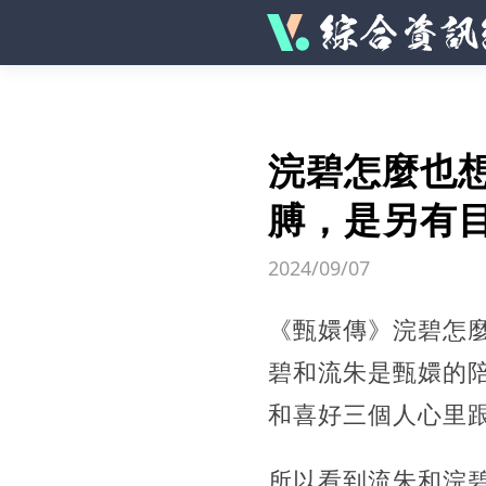
浣碧怎麼也
膊，是另有
2024/09/07
《甄嬛傳》浣碧怎
碧和流朱是甄嬛的
和喜好三個人心里
所以看到流朱和浣