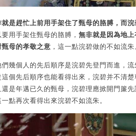
作就是趕忙上前用手架住了甄母的胳膊，而浣
以要用手架住甄母的胳膊，
無非就是因為地上
對甄母的孝敬之意
，這一點浣碧做的不如流朱
她們幾個人的先后順序是浣碧先登門而進，流
從這個先后順序也能看得出來，浣碧并不清楚
且還是年邁已久的甄母，浣碧理應掀開門簾先
這一點再次看得出來浣碧不如流朱。