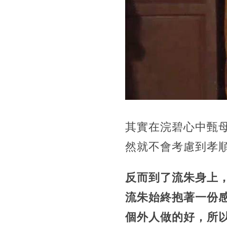
其實在浣碧心中甄
然就不會考慮到孝
反而到了流朱身上
流朱始終抱著一份
個外人做的好，所