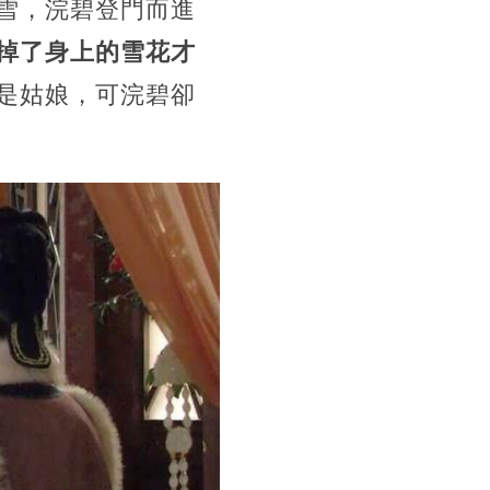
雪，浣碧登門而進
掉了身上的雪花才
是姑娘，可浣碧卻