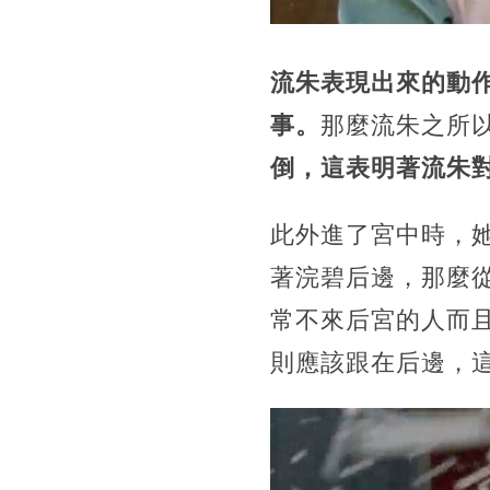
流朱表現出來的動
事。
那麼流朱之所
倒，這表明著流朱
此外進了宮中時，
著浣碧后邊，那麼
常不來后宮的人而
則應該跟在后邊，