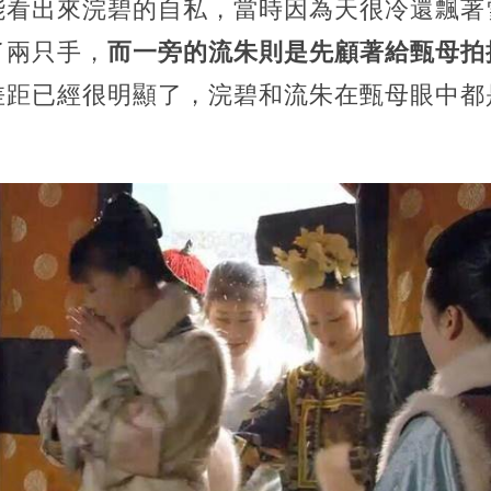
能看出來浣碧的自私，當時因為天很冷還飄著
了兩只手，
而一旁的流朱則是先顧著給甄母拍
差距已經很明顯了，浣碧和流朱在甄母眼中都
。