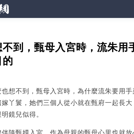
想不到，甄母入宮時，流朱用
目的
麼也想不到，甄母入宮時，為什麼流朱要用手
陪嫁丫鬟，她們三個人從小就在甄府一起長大
跟明鏡兒似得。
碧伴隨甄嬛入宮，作為母親的甄母心里也就放