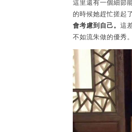
這里還有一個細節
的時候她趕忙搓起
會考慮到自己。
這
不如流朱做的優秀