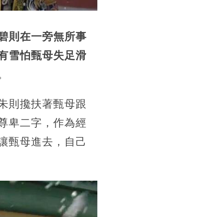
碧則在一旁無所事
有雪怕甄母失足滑
。
朱則攙扶著甄母跟
尊卑二字，作為經
讓甄母進去，自己