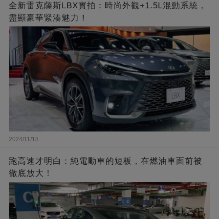
全新雷克薩斯LBX實拍：時尚外觀+1.5L混動系統，
盡顯豪華緊湊魅力！
2024/11/18
跑高速才明白：純電動車的短板，在燃油車面前被
徹底放大！