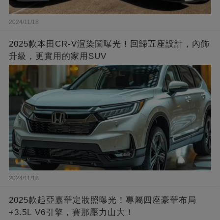
2024/11/18
2025款本田CR-V渲染圖曝光！回歸五座設計，內飾
升級，更實用的家用SUV
2024/11/18
2025款起亞嘉華定妝照曝光！專屬四座豪華布局
+3.5L V6引擎，賽那壓力山大！