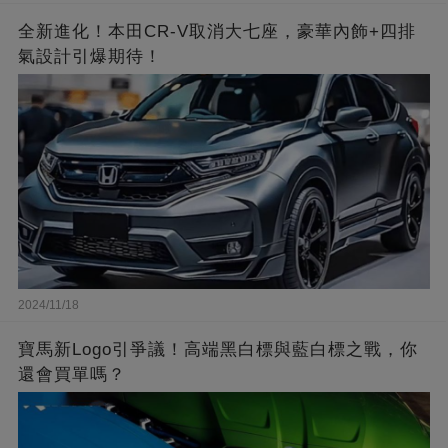
全新進化！本田CR-V取消大七座，豪華內飾+四排
氣設計引爆期待！
2024/11/18
寶馬新Logo引爭議！高端黑白標與藍白標之戰，你
還會買單嗎？