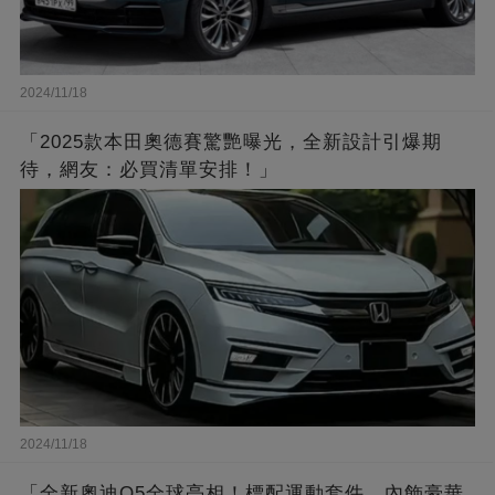
2024/11/18
「2025款本田奧德賽驚艷曝光，全新設計引爆期
待，網友：必買清單安排！」
2024/11/18
「全新奧迪Q5全球亮相！標配運動套件，內飾豪華