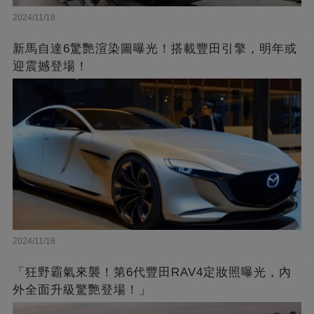
2024/11/18
新馬自達6驚艷渲染圖曝光！搭載豐田引擎，明年或
迎震撼登場！
2024/11/18
「狂野霸氣來襲！第6代豐田RAV4定妝照曝光，內
外全面升級驚艷登場！」