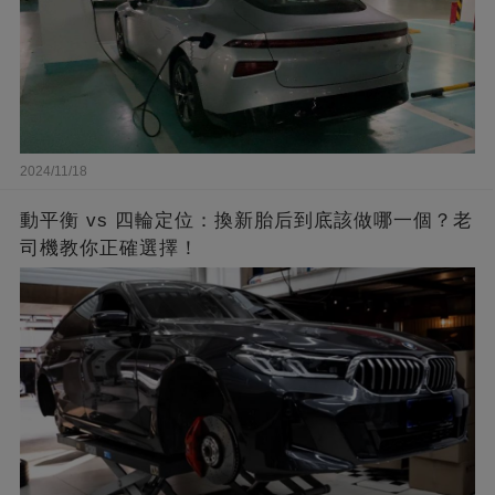
2024/11/18
動平衡 vs 四輪定位：換新胎后到底該做哪一個？老
司機教你正確選擇！