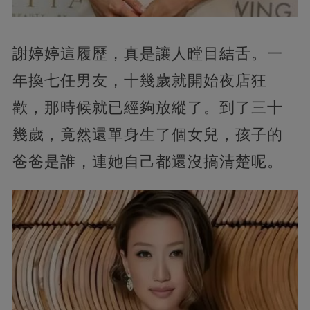
謝婷婷這履歷，真是讓人瞠目結舌。一
年換七任男友，十幾歲就開始夜店狂
歡，那時候就已經夠放縱了。到了三十
幾歲，竟然還單身生了個女兒，孩子的
爸爸是誰，連她自己都還沒搞清楚呢。