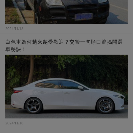
2024/11/18
白色車為何越來越受歡迎？交警一句順口溜揭開選
車秘訣！
2024/11/18