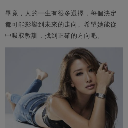
畢竟，人的一生有很多選擇，每個決定
都可能影響到未來的走向。希望她能從
中吸取教訓，找到正確的方向吧。