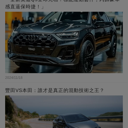
感直逼保時捷！」
2024/11/18
豐田VS本田：誰才是真正的混動技術之王？