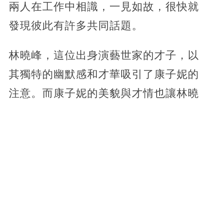
兩人在工作中相識，一見如故，很快就
發現彼此有許多共同話題。
林曉峰，這位出身演藝世家的才子，以
其獨特的幽默感和才華吸引了康子妮的
注意。而康子妮的美貌與才情也讓林曉
峰心動不已。
在繁忙的工作之余，他們開始了頻繁的
交流，逐漸產生了超越工作關系的情
愫。然而，這段萌芽的愛情并非一帆風
順。當他們的戀情曝光時，卻沒有收到
外界的祝福。