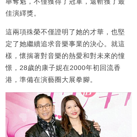
舉奪魁，不僅獲得了冠軍，還斬獲了最
佳演繹獎。
這兩項殊榮不僅證明了她的才華，也堅
定了她繼續追求音樂事業的決心。就這
樣，懷揣著對音樂的熱愛和對未來的憧
憬，28歲的康子妮在2000年初回流香
港，準備在演藝圈大展拳腳。