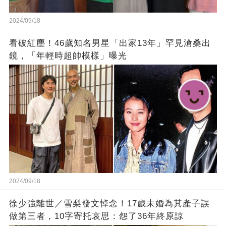
2024/09/18
看破紅塵！46歲知名男星「出家13年」罕見滄桑出
鏡，「年輕時超帥模樣」曝光
2024/09/18
徐少強離世／雪梨發文悼念！17歲未婚為其產子誤
做第三者，10字寄托哀思：怨了36年終原諒