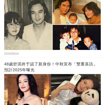
2024/09/18
48歲舒淇終于認了新身份！中秋宣布「雙重喜訊」
預計2025年曝光