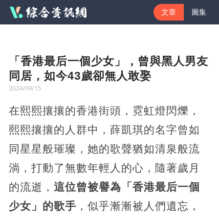
文章
圖集
「香港最后一個少女」，曾與黑人男友
同居，如今43歲卻無人敢娶
2024/09/15
在熙熙攘攘的香港街頭，霓虹燈閃爍，
熙熙攘攘的人群中，薛凱琪的名字曾如
同星星般璀璨，她的歌聲猶如清泉般流
淌，打動了無數年輕人的心，隨著歲月
的流逝，
這位曾被譽為「香港最后一個
少女」的歌手
，似乎漸漸被人們遺忘，