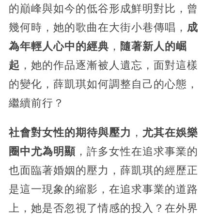
的巔峰與如今的低谷形成鮮明對比，曾
幾何時，她的歌曲在大街小巷傳唱，
成
為年輕人心中的經典
，
隨著新人的崛
起
，她的作品逐漸被人遺忘，面對這樣
的變化，薛凱琪如何調整自己的心態，
繼續前行？
社會對女性的期待與壓力
，
尤其在娛樂
圈中尤為明顯
，許多女性在追求事業的
也面臨著婚姻的壓力，薛凱琪的經歷正
是這一現象的縮影，在追求事業的道路
上，她是否忽視了情感的投入？在外界