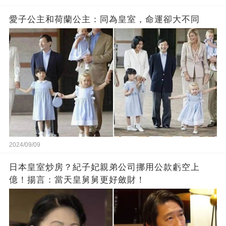
愛子公主和荷蘭公主：同為皇室，命運卻大不同
2024/09/09
日本皇室炒房？紀子妃親弟公司挪用公款虧空上
億！揚言：當天皇舅舅更好斂財！