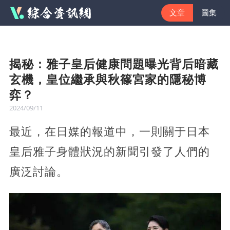
文章
圖集
揭秘：雅子皇后健康問題曝光背后暗藏
玄機，皇位繼承與秋篠宮家的隱秘博
弈？
2024/09/11
最近，在日媒的報道中，一則關于日本
皇后雅子身體狀況的新聞引發了人們的
廣泛討論。