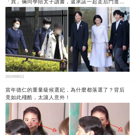
「買」倆同學陪太子讀書，還承諾一起走后門進東
大？
2024/09/12
當年德仁的重量級候選妃，為什麼都落選了？背后
竟如此殘酷，太讓人意外！