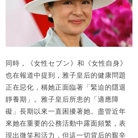
同時，《女性セブン》和《女性自身》
也在報道中提到，雅子皇后的健康問題
正在惡化，稱她正面臨著「緊迫的隱退
靜養期」。雅子皇后所患的「適應障
礙」長期以來一直困擾著她。盡管近年
來她在重要的公務活動中露面頻繁，表
現出微笑和活力，但這一切背后的艱辛