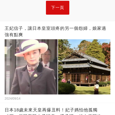
下一頁
王妃信子，讓日本皇室頭疼的另一個怨婦，娘家過
強有點爽
2024/09/14
日本18歲未來天皇再爆丑料！妃子媽怕他孤獨