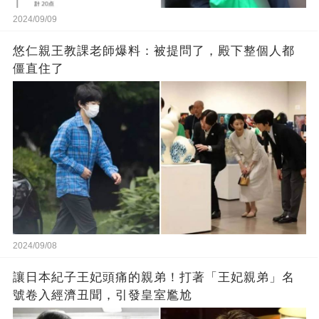
2024/09/09
悠仁親王教課老師爆料：被提問了，殿下整個人都
僵直住了
2024/09/08
讓日本紀子王妃頭痛的親弟！打著「王妃親弟」名
號卷入經濟丑聞，引發皇室尷尬