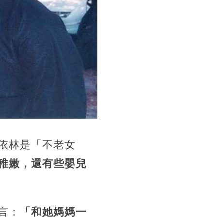
依林是「不老女
稚嫩，還有些嬰兒
言：
「和她媽媽一