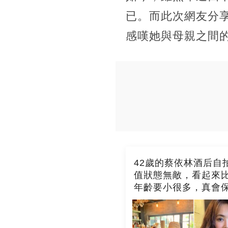
已。而此次網友分
感嘆她與母親之間
42歲的蔡依林酒后自
值狀態無敵，看起來
年齡要小很多，真會
啊！ ​​​