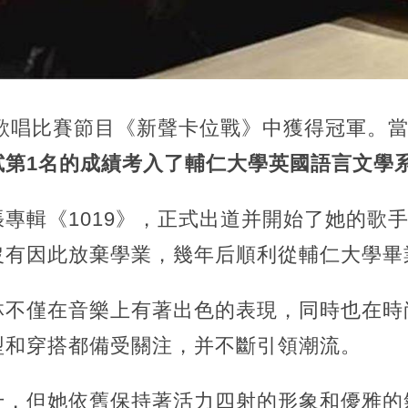
在歌唱比賽節目《新聲卡位戰》中獲得冠軍。
試第1名的成績考入了輔仁大學英國語言文學
專輯《1019》，正式出道并開始了她的歌
沒有因此放棄學業，幾年后順利從輔仁大學畢
林不僅在音樂上有著出色的表現，同時也在時
型和穿搭都備受關注，并不斷引領潮流。
十，但她依舊保持著活力四射的形象和優雅的