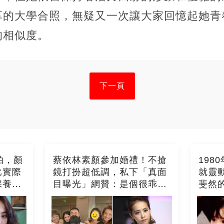
享的大學合照，無疑又一次讓大家回憶起她青
的相似度。
下一頁
拍，顏
蔡依林素顏參加婚禮！不搶
198
比實際
鏡打扮超低調，私下「真面
就靈
保養
目曝光」網贊：是個很乖的
斐然
鄰家女孩
能認