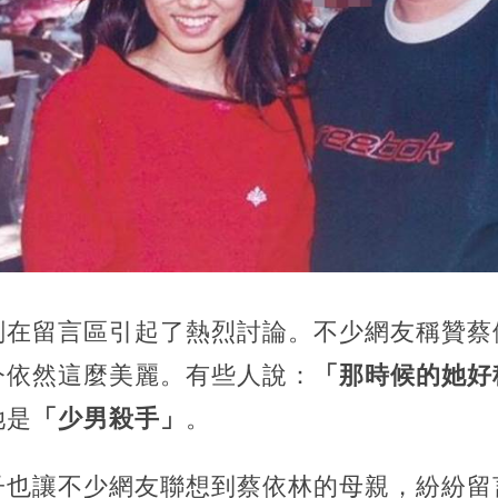
刻在留言區引起了熱烈討論。不少網友稱贊蔡
今依然這麼美麗。有些人說：
「那時候的她好
她是
「少男殺手」
。
子也讓不少網友聯想到蔡依林的母親，紛紛留