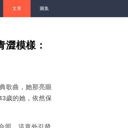
文章
圖集
青澀模樣：
經典歌曲，她那亮眼
43歲的她，依然保
合照，這意外引發