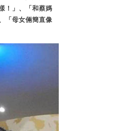
樣！」、「和蔡媽
、「母女倆簡直像