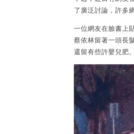
了廣泛討論，
許多
一位網友在臉書上
蔡依林留著一頭長
還留有些許嬰兒肥