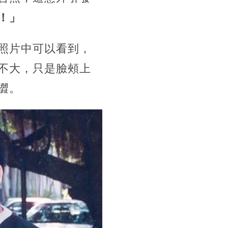
！」
照片中可以看到，
不大，
只是臉頰上
澀。