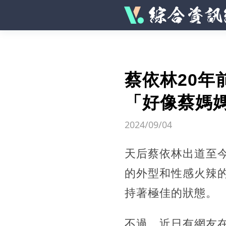
蔡依林20
「好像蔡媽
2024/09/04
天后蔡依林出道至
的外型和性感火辣
持著極佳的狀態。
不過，近日有網友