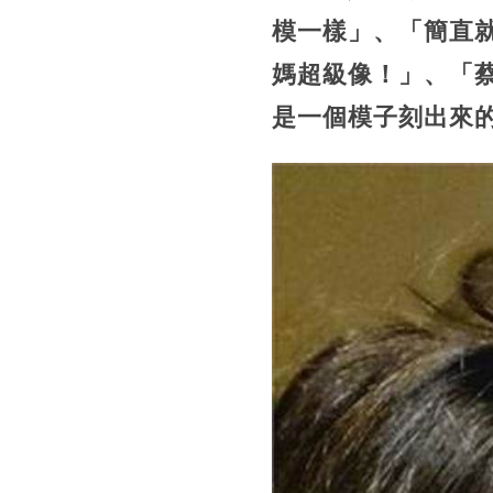
模一樣」、「簡直
媽超級像！」、「
是一個模子刻出來