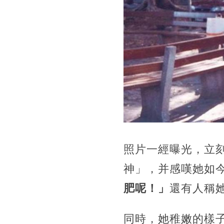
照片一經曝光，立
神」，并感嘆她如
肥呢！」
還有人稱
同時，她稚嫩的樣