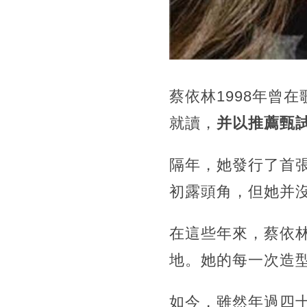
蔡依林1998年曾
就讀，
并以推薦甄
隔年，她發行了首張
初露頭角，但她并
在這些年來，蔡依
地。她的每一次造
如今，雖然年過四