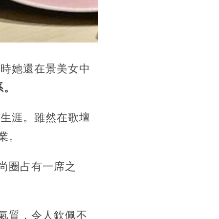
當時她還在景美女中
系。
手生涯。雖然在歌壇
業。
尚圈占有一席之
氣質，令人欽佩不