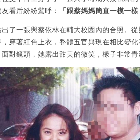
網友看后紛紛驚呼：
「跟蔡媽媽簡直一模一樣
貼出了一張與蔡依林在輔大校園內的合照。從
髮，穿著紅色上衣，整體五官與現在相比變化
。面對鏡頭，她露出甜美的微笑，樣子非常青