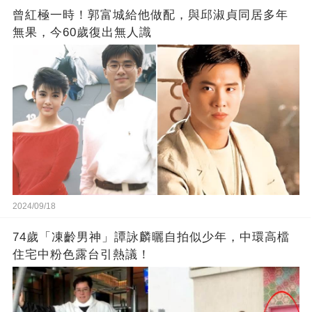
曾紅極一時！郭富城給他做配，與邱淑貞同居多年
無果，今60歲復出無人識
2024/09/18
74歲「凍齡男神」譚詠麟曬自拍似少年，中環高檔
住宅中粉色露台引熱議！