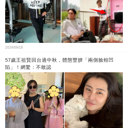
2024/09/18
57歲王祖賢回台過中秋，體態豐腴「兩側臉頰凹
陷」！網驚：不敢認