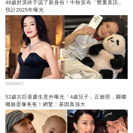
48歲舒淇終于認了新身份！中秋宣布「雙重喜訊」
預計2025年曝光
2024/09/17
52歲古巨基慶生意外曝光「4歲兒子」正臉照，圓嘟
嘟臉蛋像爸爸！網驚：基因真強大