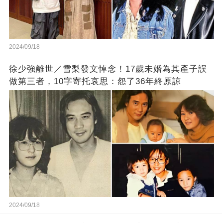
2024/09/18
徐少強離世／雪梨發文悼念！17歲未婚為其產子誤
做第三者，10字寄托哀思：怨了36年終原諒
2024/09/18