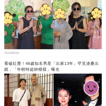
2024/09/18
看破紅塵！46歲知名男星「出家13年」罕見滄桑出
鏡，「年輕時超帥模樣」曝光