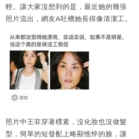
輕。讓大家沒想到的是，最近她的幾張
照片流出，網友A吐槽她長得像清潔工。
照片中王菲穿著樸素，沒化妝也沒做髮
型，簡單的短發配上略顯憔悴的臉，讓