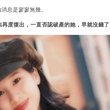
的消息是寥寥無幾。
似再度復出，一直否認破產的她，早就沒錢了