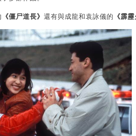
的
《僵尸道長》
還有與成龍和袁詠儀的
《霹靂