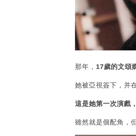
那年，
17歲的文
她被亞視簽下，并在
這是她第一次演戲
雖然就是個配角，