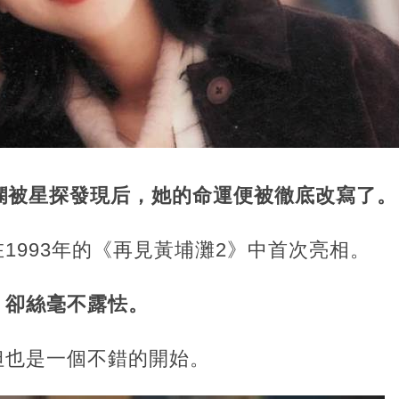
頌嫻被星探發現后，她的命運便被徹底改寫了。
1993年的《再見黃埔灘2》中首次亮相。
，卻絲毫不露怯。
但也是一個不錯的開始。