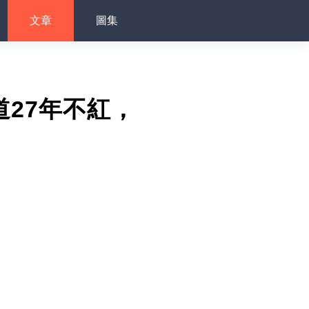
文章
圖集
27年不紅，