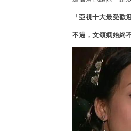
「亞視十大最受歡
不過，文頌嫻始終