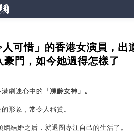
令人可惜」的香港女演員，出道
入豪門，如今她過得怎樣了
多港劇迷心中的
「凍齡女神」。
愛的形象，常令人稱贊。
文頌嫻結婚之后，就退圈專注自己的生活了。