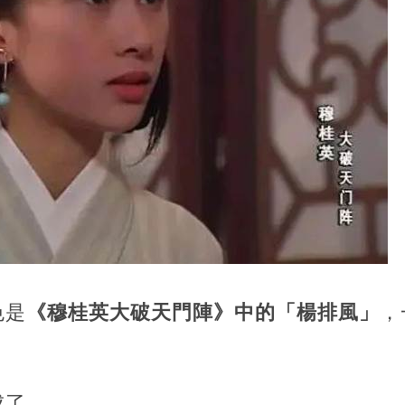
色是
《穆桂英大破天門陣》中的「楊排風」
，
成了