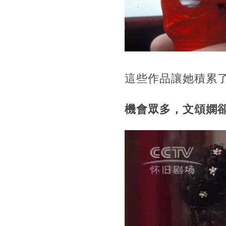
這些作品讓她積累
機會眾多，文頌嫻