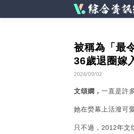
被稱為「最
36歲退圈嫁
2024/09/02
文頌嫻，
一直是許
她在熒幕上活潑可
只不過，2012年