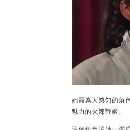
她最為人熟知的角
魅力的火辣戰姬。
這個角色讓她一躍