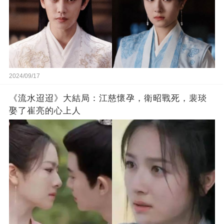
2024/09/17
《流水迢迢》大結局：江慈懷孕，衛昭戰死，裴琰
娶了崔亮的心上人