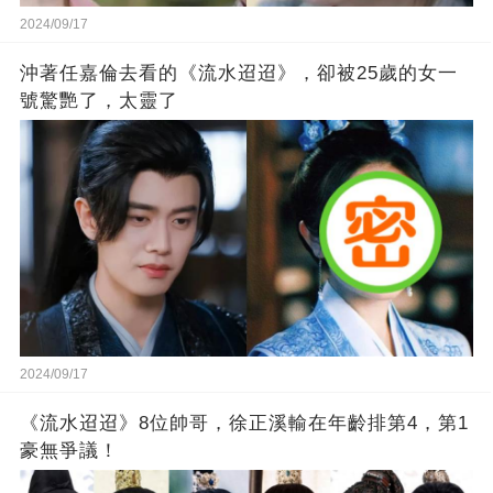
2024/09/17
沖著任嘉倫去看的《流水迢迢》，卻被25歲的女一
號驚艷了，太靈了
2024/09/17
《流水迢迢》8位帥哥，徐正溪輸在年齡排第4，第1
豪無爭議！