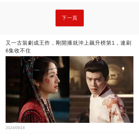
下一頁
又一古裝劇成王炸，剛開播就沖上飆升榜第1，連刷
6集收不住
2024/09/18