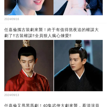
2024/09/16
任嘉倫攜古裝劇來襲！終于有值得熬夜追的權謀大
劇了‼️古裝權謀‼️全員狠人瘋心煉愛‼️
2024/09/13
任嘉倫又甩黑馬劇！40集武俠大劇來襲，看清演員