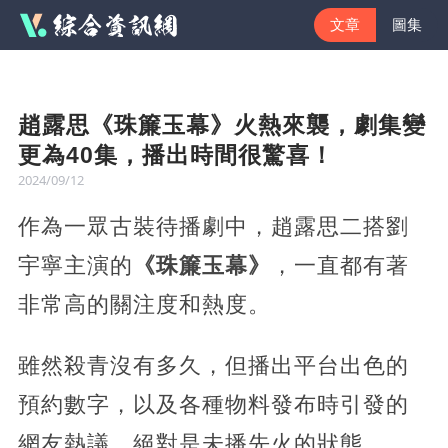
文章
圖集
趙露思《珠簾玉幕》火熱來襲，劇集變
更為40集，播出時間很驚喜！
2024/09/12
作為一眾古裝待播劇中，趙露思二搭劉
宇寧主演的
《珠簾玉幕》
，一直都有著
非常高的關注度和熱度。
雖然殺青沒有多久，但播出平台出色的
預約數字，以及各種物料發布時引發的
網友熱議，絕對是未播先火的狀態。