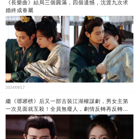
《長樂曲》結局三個圓滿，四個遺憾，沈渡九次求
婚終成眷屬
2024/09/17
繼《瑯琊榜》后又一部古裝江湖權謀劇，男女主第
一次見面就互殺！全員無廢人，劇情反轉再反轉，
好看又好哭！